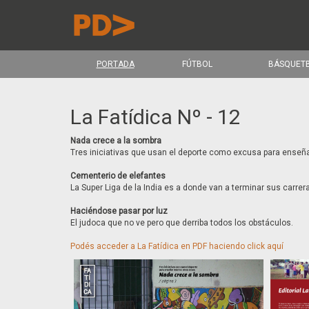
PORTADA
FÚTBOL
BÁSQUET
La Fatídica Nº - 12
Nada crece a la sombra
Tres iniciativas que usan el deporte como excusa para enseñ
Cementerio de elefantes
La Super Liga de la India es a donde van a terminar sus carrera
Haciéndose pasar por luz
El judoca que no ve pero que derriba todos los obstáculos.
Podés acceder a La Fatídica en PDF haciendo click aquí